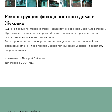
Реконструкция фасада частного дома в
Жуковке
Одно из первых применений классической патинированной меди KME в России.
При реконструкции дома в деревне Жуковка, было принято решение часть
фасада выполнить элементами из меди.
Гонты прямоугольного размера оптимально подошли для этой задачи. Яркий
бирюзовый оттенок классической медной патины освежил фасад и придал ему
современный вид.
Архитектор - Дмитрий Гейченко
выполнено в 2004 году.
ООО «ДОКТОР ШИФЕР»