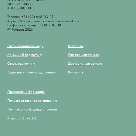
ИНН 7718149722
КПП 771801001
Телефон: +7 (499) 648-03-01
Адрес: г.Москва, Электрозаводская улица, 46с2
График работы: пн-пт: 9:00 - 18: 00
© Patina.ru 2026
Патинированная медь
Контакты
Алюминий под патину
Оплата материала
Сталь под патину
Доставка материала
Водостоки и снегозадержание
Реквизиты
Правовая информация
Пользовательское соглашение
Политика конфиденциальности
Карта сайта HTML