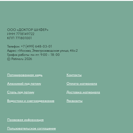
ООО «ДОКТОР ШИФЕР»
ИНН 7718149722
КПП 771801001
Телефон: +7 (499) 648-03-01
Адрес: г.Москва, Электрозаводская улица, 46с2
График работы: пн-пт: 9:00 - 18: 00
© Patina.ru 2026
Патинированная медь
Контакты
Алюминий под патину
Оплата материала
Сталь под патину
Доставка материала
Водостоки и снегозадержание
Реквизиты
Правовая информация
Пользовательское соглашение