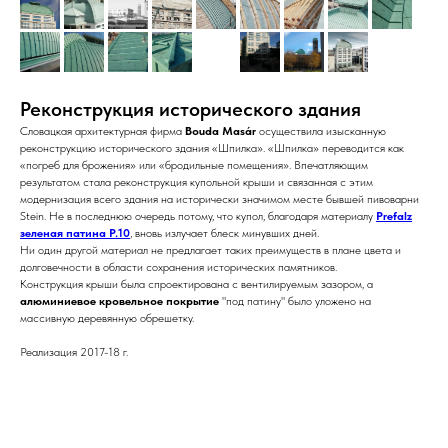
Реконструкция исторического здания
Словацкая архитектурная фирма
Bouda Masár
осуществила изысканную
реконструкцию исторического здания «Шпилка». «Шпилка» переводится как
«погреб для брожения» или «бродильные помещения». Впечатляющим
результатом стала реконструкция купольной крыши и связанная с этим
модернизация всего здания на исторически значимом месте бывшей пивоварни
Stein. Не в последнюю очередь потому, что купол, благодаря материалу
Prefalz
зеленая патина P.10
, вновь излучает блеск минувших дней.
Ни один другой материал не предлагает таких преимуществ в плане цвета и
долговечности в области сохранения исторических памятников.
Конструкция крыши была спроектирована с вентилируемым зазором, а
алюминиевое кровельное покрытие
"под патину" было уложено на
массивную деревянную обрешетку.
Реализация 2017-18 г.